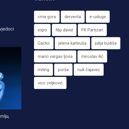
crna gora
derventa
e-usluge
svjedoci
expo
filip david
FK Partizan
Gacko
jelena karleuša
julija budiša
mario vargas ljosa
miroslav ilić
miting
porše
rudi čajavec
vico zeljković
mlju,