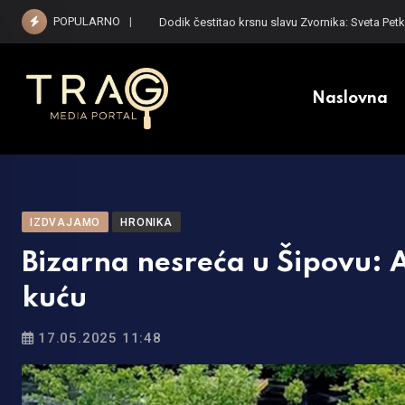
Skip
POPULARNO
Deset najvećih poreskih dužnika u Srpskoj dug
to
content
Naslovna
IZDVAJAMO
HRONIKA
Bizarna nesreća u Šipovu: 
kuću
17.05.2025 11:48