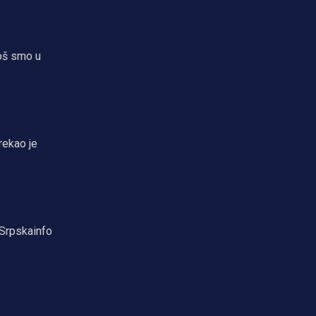
Još smo u
rekao je
Srpskainfo