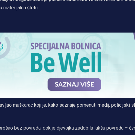
u materijalnu štetu.
ravljao muškarac koji je, kako saznaje pomenuti medij, policijski s
 prošao bez povreda, dok je djevojka zadobila lakšu povredu – čv