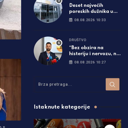
Deset najvećih
poreskih dužnika u
Srpskoj duguju više
08.08.2026 10:33
od 84 miliona KM
DRUŠTVO
“Bez obzira na
histeriju i nervozu, ni
Suljagić ni institucija
08.08.2026 10:27
na čijem je čelu nisu i
ne mogu biti iznad
zakona”
Istaknute kategorije
o s