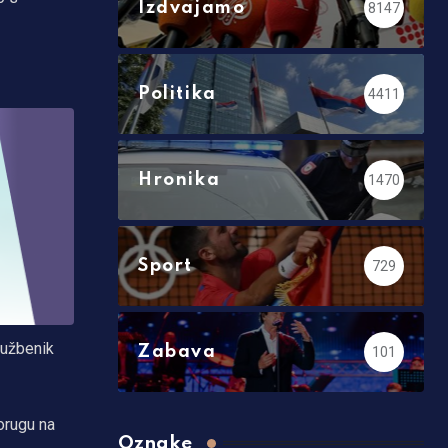
Izdvajamo
8147
Politika
4411
Hronika
1470
Sport
729
lužbenik
Zabava
101
orugu na
Oznake