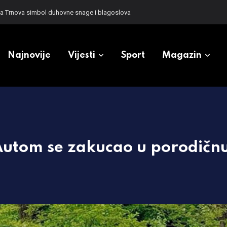
uju više od 84 miliona KM
Najnovije
Vijesti
Sport
Magazin
Autom se zakucao u porodičn