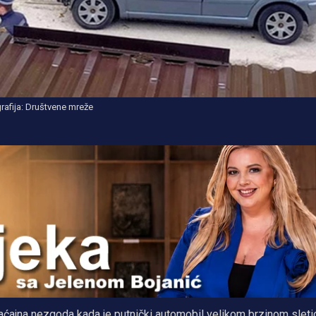
rafija: Društvene mreže
aćajna nezgoda kada je putnički automobil velikom brzinom sleti