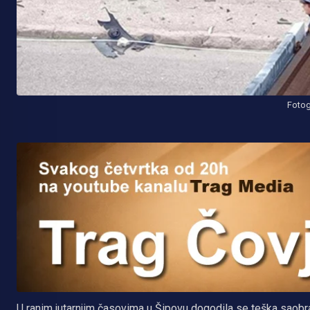
Fotog
U ranim jutarnjim časovima u Šipovu dogodila se teška saobr