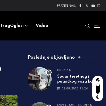
PRATITE NAS: :
TragOglasi
Video
Poslednje objavljeno
u
HRONIKA
Sudar teretnog i
putničkog voza kod
Bjelovara: Ima
08.08.2026 11:24
povrijeđenih
,
IZDVAJAMO
HRONIKA