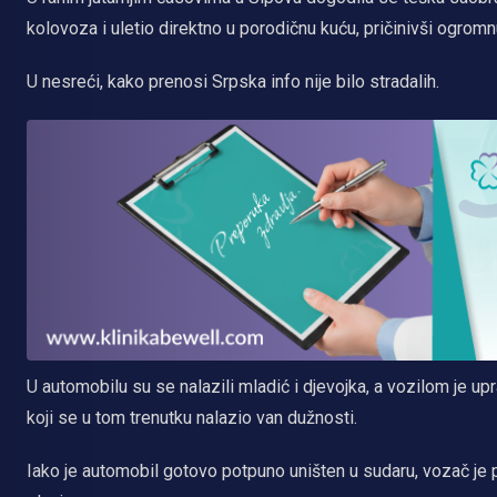
kolovoza i uletio direktno u porodičnu kuću, pričinivši ogromn
U nesreći, kako prenosi Srpska info nije bilo stradalih.
U automobilu su se nalazili mladić i djevojka, a vozilom je up
koji se u tom trenutku nalazio van dužnosti.
Iako je automobil gotovo potpuno uništen u sudaru, vozač je