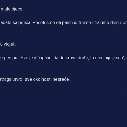
 male djece.
 padale sa polica. Počeli smo da panično trčimo i tražimo djecu. 
 vidjeli.
je prvi put. Sve je iščupano, da do krova dođe, to nam nije jasno”, 
istraga utvrdi sve okolnosti nesreće.