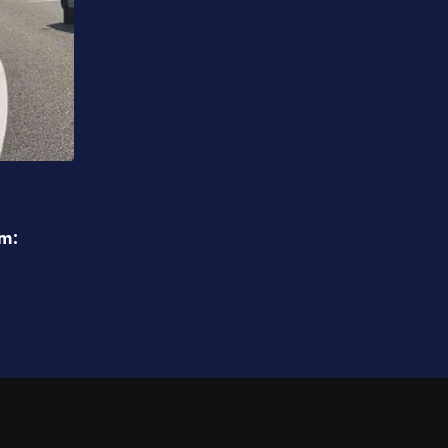
,
IZDVAJAMO
DRUŠTVO
um:
“Uredno snabdijevanje vodom iz laktaš
problemi sa isporukom iz banjalučkog 
08.08.2026 10:25