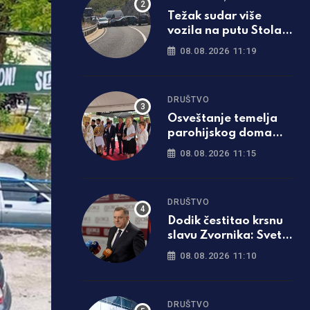
Težak sudar više
vozila na putu Stolac
– Neum: Nekoliko
08.08.2026 11:19
osoba povrijeđeno
DRUŠTVO
Osveštanje temelja
parohijskog doma
posvećenog kralju
08.08.2026 11:15
Dragutinu, prisustvuje
Cvijanovićeva
DRUŠTVO
Dodik čestitao krsnu
slavu Zvornika: Sveta
Petka Trnova simbol
08.08.2026 11:10
duhovne snage i
blagoslova
DRUŠTVO