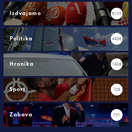
Izdvajamo
8139
Politika
4408
Hronika
1468
Sport
728
Zabava
101