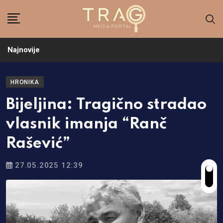
Skip
to
content
Najnovije
HRONIKA
Bijeljina: Tragično stradao
vlasnik imanja “Ranč
Rašević”
27.05.2025 12:39