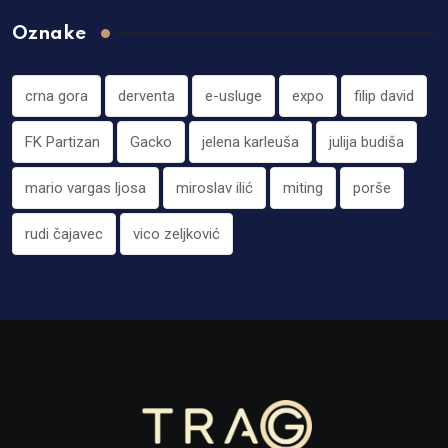
Oznake
crna gora
derventa
e-usluge
expo
filip david
FK Partizan
Gacko
jelena karleuša
julija budiša
mario vargas ljosa
miroslav ilić
miting
porše
rudi čajavec
vico zeljković