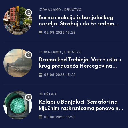
,
IZDVAJAMO
DRUŠTVO
Burna reakcija iz banjalučkog
naselja: Strahuju da će sedam
spratova postati nova praksa
06.08.2026 15:28
,
IZDVAJAMO
DRUŠTVO
Drama kod Trebinja: Vatra ušla u
krug preduzeća Hercegovina
putevi
06.08.2026 15:23
DRUŠTVO
Kolaps u Banjaluci: Semafori na
ključnim raskrsnicama ponovo ne
rade
06.08.2026 15:20