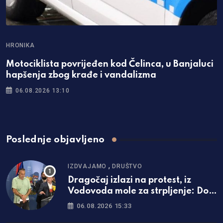
HRONIKA
H
Motociklista povrijeđen kod Čelinca, u Banjaluci
B
hapšenja zbog krađe i vandalizma
i
06.08.2026 13:10
Poslednje objavljeno
,
IZDVAJAMO
DRUŠTVO
Dragočaj izlazi na protest, iz
Vodovoda mole za strpljenje: Do
ovog datuma najavili kraj
06.08.2026 15:33
problema