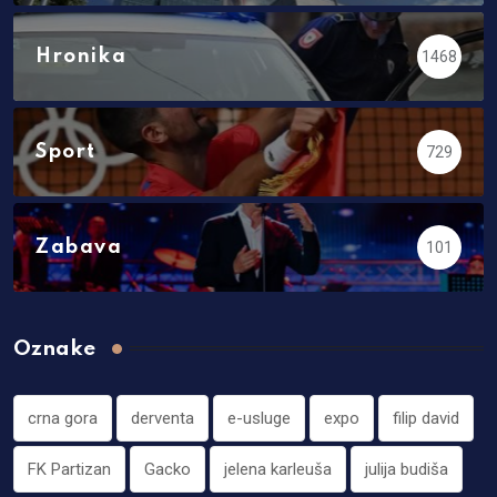
Hronika
1468
Sport
729
Zabava
101
Oznake
crna gora
derventa
e-usluge
expo
filip david
FK Partizan
Gacko
jelena karleuša
julija budiša