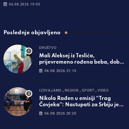
06.08.2026 19:05
Poslednje objavljeno
DRUŠTVO
Mali Aleksej iz Teslića,
prijevremeno rođena beba, dobio
životnu bitku na UKC-u Srpske
06.08.2026 21:13
,
,
,
IZDVAJAMO
REGION
SPORT
VIDEO
Nikola Rađen u emisiji “Trag
Čovjeka”: Nastupati za Srbiju je
bila najveća svetinja i ponos /foto
06.08.2026 20:20
i video/