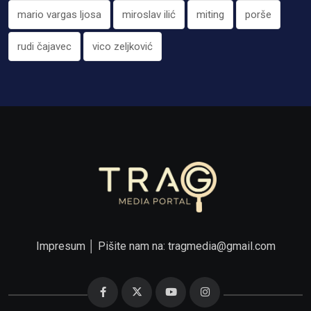
mario vargas ljosa
miroslav ilić
miting
porše
rudi čajavec
vico zeljković
Impresum
│ Pišite nam na:
tragmedia@gmail.com