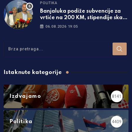
POLITIKA
Banjaluka podiže subvencije za
vrtiće na 200 KM, stipendije skaču
za čak 50 odsto!
06.08.2026 19:05
Istaknute kategorije
Izdvajamo
8141
Politika
4409