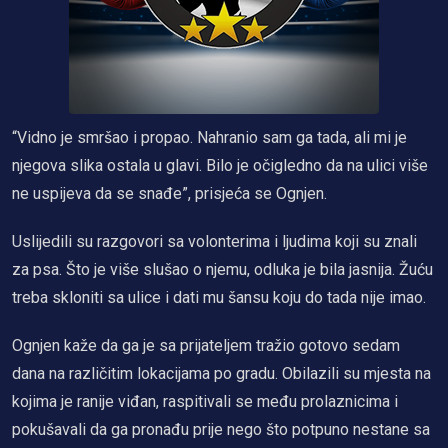
“Vidno je smršao i propao. Nahranio sam ga tada, ali mi je
njegova slika ostala u glavi. Bilo je očigledno da na ulici više
ne uspijeva da se snađe”, prisjeća se Ognjen.
Uslijedili su razgovori sa volonterima i ljudima koji su znali
za psa. Što je više slušao o njemu, odluka je bila jasnija. Žuću
treba skloniti sa ulice i dati mu šansu koju do tada nije imao.
Ognjen kaže da ga je sa prijateljem tražio gotovo sedam
dana na različitim lokacijama po gradu. Obilazili su mjesta na
kojima je ranije viđan, raspitivali se među prolaznicima i
pokušavali da ga pronađu prije nego što potpuno nestane sa