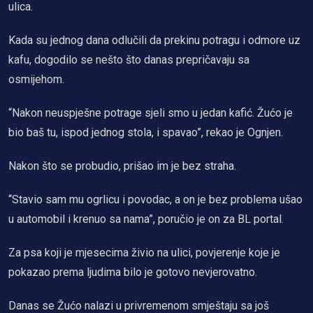
ulica.
Kada su jednog dana odlučili da prekinu potragu i odmore uz
kafu, dogodilo se nešto što danas prepričavaju sa
osmijehom.
“Nakon neuspješne potrage sjeli smo u jedan kafić. Žućo je
bio baš tu, ispod jednog stola, i spavao”, rekao je Ognjen.
Nakon što se probudio, prišao im je bez straha.
“Stavio sam mu ogrlicu i povodac, a on je bez problema ušao
u automobil i krenuo sa nama”, poručio je on za BL portal.
Za psa koji je mjesecima živio na ulici, povjerenje koje je
pokazao prema ljudima bilo je gotovo nevjerovatno.
Danas se Žućo nalazi u privremenom smještaju sa još