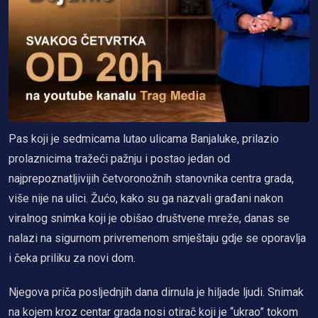
Pas koji je sedmicama lutao ulicama Banjaluke, prilazio
prolaznicima tražeći pažnju i postao jedan od
najprepoznatljivijih četvoronožnih stanovnika centra grada,
više nije na ulici. Žućo, kako su ga nazvali građani nakon
viralnog snimka koji je obišao društvene mreže, danas se
nalazi na sigurnom privremenom smještaju gdje se oporavlja
i čeka priliku za novi dom.
Njegova priča posljednjih dana dirnula je hiljade ljudi. Snimak
na kojem kroz centar grada nosi otirač koji je “ukrao” tokom