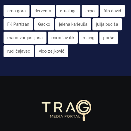
crna gora
derventa
e-usluge
expo
filip david
FK Partizan
Gacko
jelena karleuša
julija budiša
mario vargas ljosa
miroslav ilić
miting
porše
rudi čajavec
vico zeljković