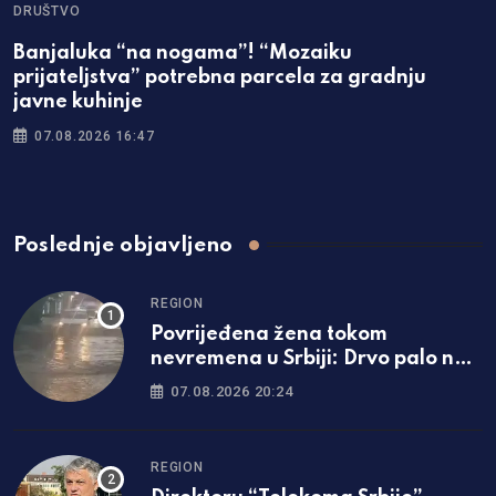
DRUŠTVO
Banjaluka “na nogama”! “Mozaiku
prijateljstva” potrebna parcela za gradnju
javne kuhinje
07.08.2026 16:47
Poslednje objavljeno
REGION
Povrijeđena žena tokom
nevremena u Srbiji: Drvo palo na
nju, hitno prevezena u bolnicu
07.08.2026 20:24
REGION