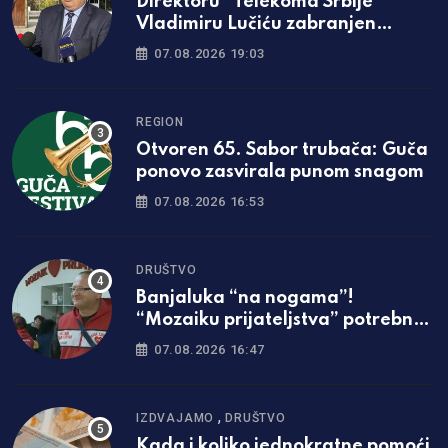
Direktoru “Telekoma Srbije”
Vladimiru Lučiću zabranjen
ulazak na Kosmet
07.08.2026 19:03
REGION
Otvoren 65. Sabor trubača: Guča
ponovo zasvirala punom snagom
07.08.2026 16:53
DRUŠTVO
Banjaluka “na nogama”!
“Mozaiku prijateljstva” potrebna
parcela za gradnju javne kuhinje
07.08.2026 16:47
,
IZDVAJAMO
DRUŠTVO
Kada i koliko jednokratne pomoći