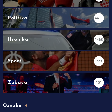
Politika
4411
Hronika
1468
Sport
729
Zabava
101
Oznake