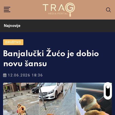
Skip
to
content
Najnovije
DRUŠTVO
Banjalučki Žućo je dobio
novu šansu
12.06.2026 18:36