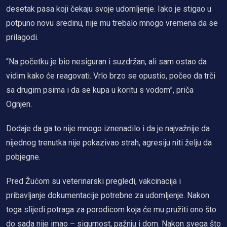
desetak pasa koji čekaju svoje udomljenje. Iako je stigao u
potpuno novu sredinu, nije mu trebalo mnogo vremena da se
prilagodi.
“Na početku je bio nesiguran i suzdržan, ali sam ostao da
vidim kako će reagovati. Vrlo brzo se opustio, počeo da trči
sa drugim psima i da se kupa u koritu s vodom”, priča
Ognjen.
Dodaje da ga to nije mnogo iznenadilo i da je najvažnije da
nijednog trenutka nije pokazivao strah, agresiju niti želju da
pobjegne.
Pred Žućom su veterinarski pregledi, vakcinacija i
pribavljanje dokumentacije potrebne za udomljenje. Nakon
toga slijedi potraga za porodicom koja će mu pružiti ono što
do sada nije imao – sigurnost, pažnju i dom. Nakon svega što