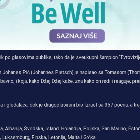
nik po glasovima publike, tako da je sveukupni šampion “Evrovizij
om Johanes Pič (Johannes Pietsch) je napisao sa Tomasom (Tho
bavno, i koja, kako Džej Džej kaže, zna kako on radi i reaguje, pr
a i gledalaca, dok je drugoplasirani bio Izrael sa 357 poena, a tr
Albanija, Švedska, Island, Holandija, Poljska, San Marino, Estoni
ja, Luksemburg, Finska, Letonija, Malta i Grčka.