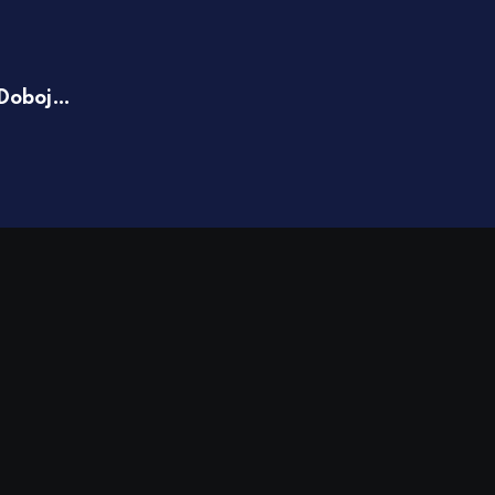
,
IZDVAJAMO
DRUŠTVO
Banjalučka naselja bez struje: Presječe
 Doboj…
kabl
06.08.2026 09:55