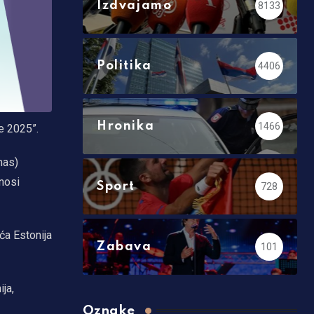
Izdvajamo
8133
Politika
4406
Hronika
1466
e 2025”.
mas)
enosi
Sport
728
eća Estonija
Zabava
101
ja,
Oznake