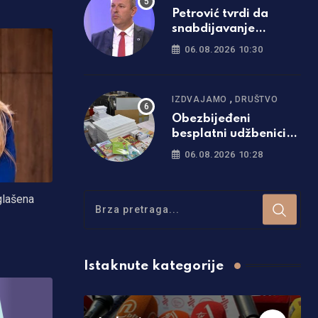
Petrović tvrdi da
snabdijavanje
strujom nije
06.08.2026 10:30
ugroženo: Otkrio i da
li će doći do promjene
cijena
,
IZDVAJAMO
DRUŠTVO
Obezbijeđeni
besplatni udžbenici
za sve osnovce u
06.08.2026 10:28
Srpskoj
glašena
Istaknute kategorije