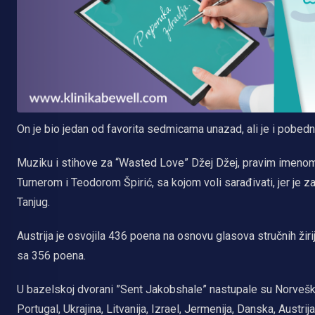
On je bio jedan od favorita sedmicama unazad, ali je i pobed
Muziku i stihove za “Wasted Love” Džej Džej, pravim imen
Turnerom i Teodorom Špirić, sa kojom voli sarađivati, jer je za
Tanjug.
Austrija je osvojila 436 poena na osnovu glasova stručnih žirij
sa 356 poena.
U bazelskoj dvorani ”Sent Jakobshale” nastupale su Norveška, 
Portugal, Ukrajina, Litvanija, Izrael, Jermenija, Danska, Austri