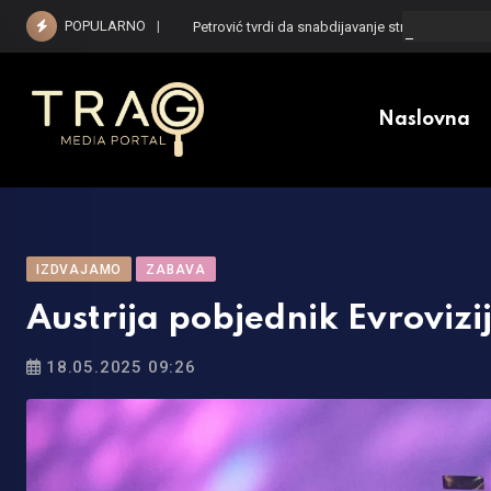
Skip
POPULARNO
Petrović tvrdi da snabdijavanje strujom nije ugr
to
content
Naslovna
IZDVAJAMO
ZABAVA
Austrija pobjednik Evrovizi
18.05.2025 09:26