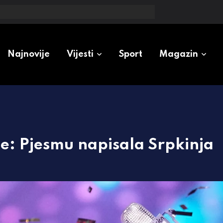
oženo: Otkrio i da li će doći do promjene cijena
Najnovije
Vijesti
Sport
Magazin
je: Pjesmu napisala Srpkinja