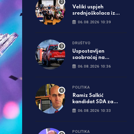
Veliki uspjeh
srednjoškolaca iz
Srpca: Filmom o Tesli
06.08.2026 10:39
osvojili Ameriku
DRUŠTVO
Uspostavljen
saobraćaj na
bijeljinskoj obilaznici,
06.08.2026 10:36
vatrogasci ostaju
dežurati
POLITIKA
Ramiz Salkić
kandidat SDA za
predsjednika
06.08.2026 10:33
Republike Srpske
POLITIKA