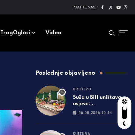
PRATITE NAS: :
TragOglasi
Video
Poslednje objavljeno
DRUŠTVO
Suša u BiH uništava
usjeve:
Poljoprivrednici
06.08.2026 10:44
očekuju rast cijena
hrane
KULTURA