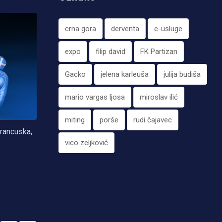
crna gora
derventa
e-usluge
expo
filip david
FK Partizan
Gacko
jelena karleuša
julija budiša
mario vargas ljosa
miroslav ilić
miting
porše
rudi čajavec
Francuska,
vico zeljković