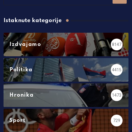
Istaknute kategorije
Izdvajamo
8147
Politika
4415
Hronika
1473
Sport
729