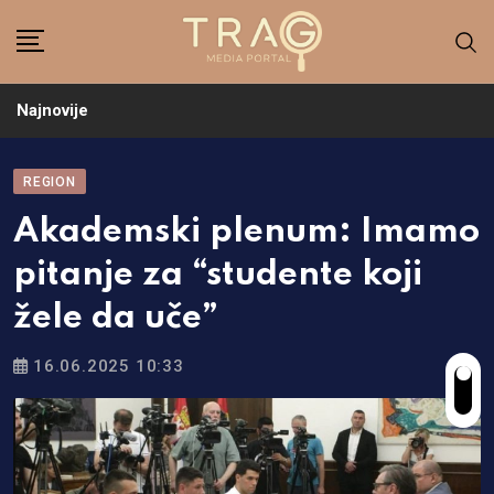
Skip
to
content
Najnovije
REGION
Akademski plenum: Imamo
pitanje za “studente koji
žele da uče”
16.06.2025 10:33