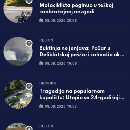
Motociklista poginuo u teškoj
saobraćajnoj nezgodi
08.08.2026 20:58
REGION
Buktinja ne jenjava: Požar u
Deliblatskoj peščari zahvatio oko
1.500 hektara šume i niskog
08.08.2026 19:08
rastinja
HRONIKA
Tragedija na popularnom
kupalištu: Utopio se 24-godišnji
mladić iz Zavidovića
08.08.2026 19:03
REGION