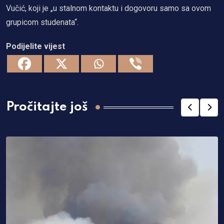
Vučić, koji je „u stalnom kontaktu i dogovoru samo sa ovom
grupicom studenata“.
Podijelite vijest
Pročitajte još