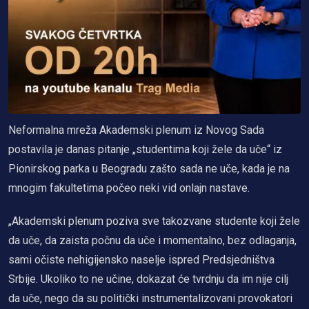
Neformalna mreža Akademski plenum iz Novog Sada
postavila je danas pitanje „studentima koji žele da uče“ iz
Pionirskog parka u Beogradu zašto sada ne uče, kada je na
mnogim fakultetima počeo neki vid onlajn nastave.
„Akademski plenum poziva sve takozvane studente koji žele
da uče, da zaista počnu da uče i momentalno, bez odlaganja,
sami očiste nehigijensko naselje ispred Predsjedništva
Srbije. Ukoliko to ne učine, dokazat će tvrdnju da im nije cilj
da uče, nego da su politički instrumentalizovani provokatori