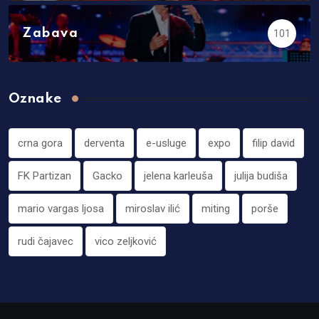
Zabava
101
Oznake
crna gora
derventa
e-usluge
expo
filip david
FK Partizan
Gacko
jelena karleuša
julija budiša
mario vargas ljosa
miroslav ilić
miting
porše
rudi čajavec
vico zeljković