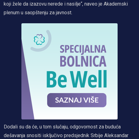
koji žele da izazovu nerede i nasilje“, naveo je Akademski
plenum u saopštenju za javnost.
Dodali su da će, u tom slučaju, odgovornost za buduća
dešavanja snositi isključivo predsjednik Srbije Aleksandar